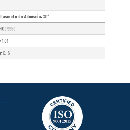
l asiento de Admisión:
30°
409.9959
:
1,01
):
0,16