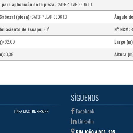
 para aplicación de la pieza:
CATERPILLAR 3306 I.D
Cabezal (pieza):
CATERPILLAR 3306 I.D
Ángulo de
del asiento de Escape:
30°
N° NCM:
8
):
92,00
Largo (m)
m):
0,38
Altura (m
SÍGUENOS
Facebook
LÍNEA MAXION/PERKINS
Linkedin
RUA JOÃO ALVES, 285