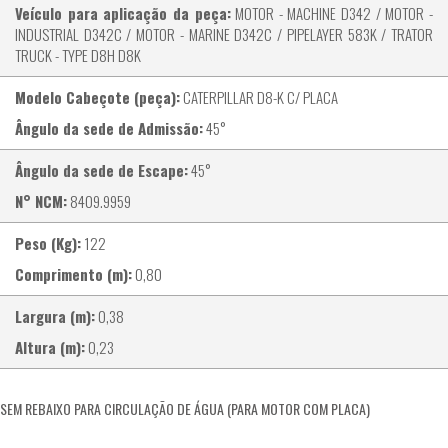
Veículo para aplicação da peça:
MOTOR - MACHINE D342 / MOTOR -
INDUSTRIAL D342C / MOTOR - MARINE D342C / PIPELAYER 583K / TRATOR
TRUCK - TYPE D8H D8K
Modelo Cabeçote (peça):
CATERPILLAR D8-K C/ PLACA
Ângulo da sede de Admissão:
45°
Ângulo da sede de Escape:
45°
N° NCM:
8409.9959
Peso (Kg):
122
Comprimento (m):
0,80
Largura (m):
0,38
Altura (m):
0,23
SEM REBAIXO PARA CIRCULAÇÃO DE ÁGUA (PARA MOTOR COM PLACA)