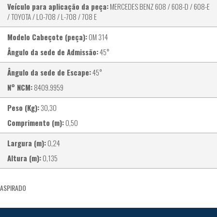
Veículo para aplicação da peça:
MERCEDES BENZ 608 / 608-D / 608-E
/ TOYOTA / LO-708 / L-708 / 708 E
Modelo Cabeçote (peça):
OM 314
Ângulo da sede de Admissão:
45°
Ângulo da sede de Escape:
45°
N° NCM:
8409.9959
Peso (Kg):
30,30
Comprimento (m):
0,50
Largura (m):
0,24
Altura (m):
0,135
ASPIRADO